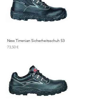
New Tirrenian Sicherheitsschuh S3
Preis
73,50 €