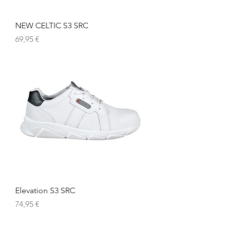
NEW CELTIC S3 SRC
Preis
69,95 €
Elevation S3 SRC
Preis
74,95 €