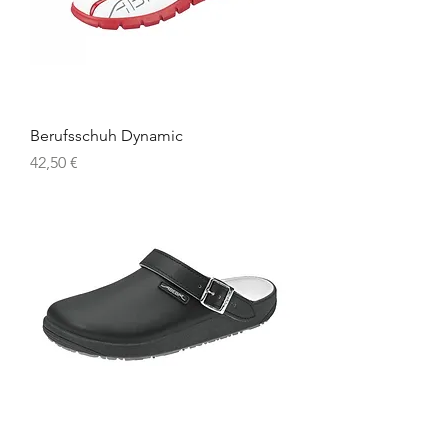
Berufsschuh Dynamic
Preis
42,50 €