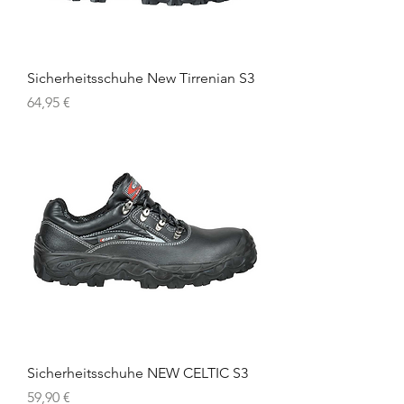
Sicherheitsschuhe New Tirrenian S3
Preis
64,95 €
Sicherheitsschuhe NEW CELTIC S3
Preis
59,90 €