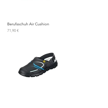
Berufsschuh Air Cushion
Preis
71,90 €
Arbeitsschuh- Clog Dynamic