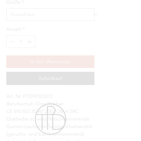
Größe
*
Anzahl
*
In den Warenkorb
Sofortkauf
Art. Nr. PTD92522012
Berufsschuh Clog Rubber
CE EN ISO 20347:2007 OB A SRC
Glattleder schwarz Rutschhemmende
Gummi-Laufsohle Sanitized behandelt
(geruchs- und bakterienhemmend)