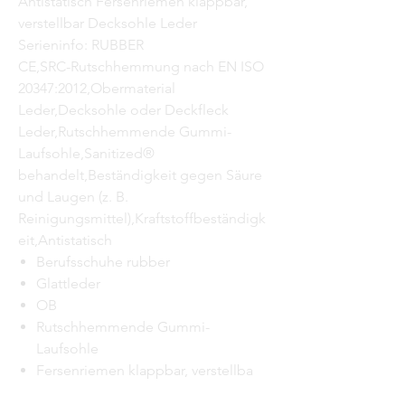
Antistatisch Fersenriemen klappbar,
verstellbar Decksohle Leder
Serieninfo: RUBBER
CE,SRC-Rutschhemmung nach EN ISO
20347:2012,Obermaterial
Leder,Decksohle oder Deckfleck
Leder,Rutschhemmende Gummi-
Laufsohle,Sanitized®
behandelt,Beständigkeit gegen Säure
und Laugen (z. B.
Reinigungsmittel),Kraftstoffbeständigk
eit,Antistatisch
Berufsschuhe rubber
Glattleder
OB
Rutschhemmende Gummi-
Laufsohle
Fersenriemen klappbar, verstellba