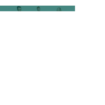
Tradition und Qualität
PROTEX
TEXTILDESIGN
Unsere Geschichte
Handgefertigt
UNSERE PRODUKTE
Qualitätsprodukte