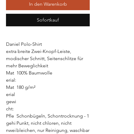
In den Warenkorb
Sofortkauf
Daniel Polo-Shirt
extra breite Zwei-Knopf-Leiste,
modischer Schnitt, Seitenschlitze für
mehr Beweglichkeit
Mat
100% Baumwolle
erial:
Mat
180 g/m²
erial
gewi
cht:
Pfle
Schonbügeln, Schontrocknung - 1
gehi
Punkt, nicht chloren, nicht
nwei
bleichen, nur Reinigung, waschbar