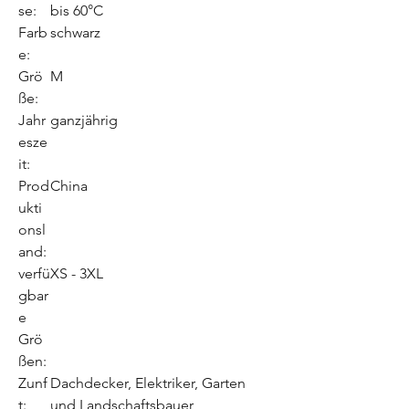
se:
bis 60°C
Farb
schwarz
e:
Grö
M
ße:
Jahr
ganzjährig
esze
it:
Prod
China
ukti
onsl
and:
verfü
XS - 3XL
gbar
e
Grö
ßen:
Zunf
Dachdecker, Elektriker, Garten
t:
und Landschaftsbauer,