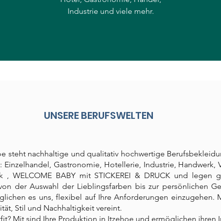
Industrie und viele mehr.
UNSERE BERUFSWELTEN
hoe steht nachhaltige und qualitativ hochwertige Berufsbeklei
: Einzelhandel, Gastronomie, Hotellerie, Industrie, Handwerk, 
ik , WELCOME BABY mit STICKEREI & DRUCK und legen groß
n der Auswahl der Lieblingsfarben bis zur persönlichen Ges
ichen es uns, flexibel auf Ihre Anforderungen einzugehen. 
tät, Stil und Nachhaltigkeit vereint.
fit? Mit sind Ihre Produktion in Itzehoe und ermöglichen ihren In