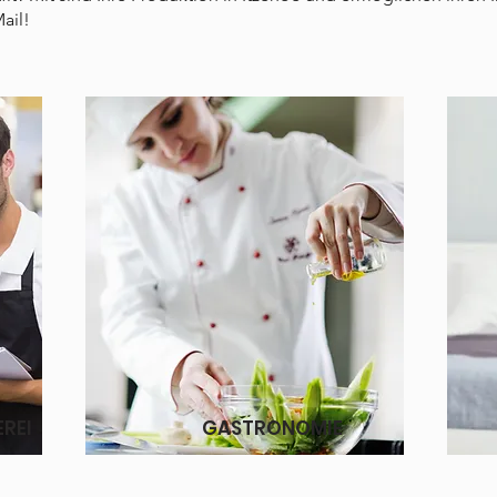
ail!
EREI
GASTRONOMIE