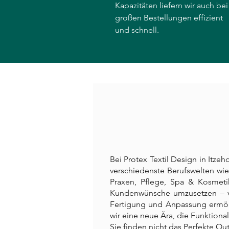
Kapazitäten liefern wir auch bei
großen Bestellungen effizient
und schnell.
Bei Protex Textil Design in Itze
verschiedenste Berufswelten wie
Praxen, Pflege, Spa & Kosmet
Kundenwünsche umzusetzen – vo
Fertigung und Anpassung ermögl
wir eine neue Ära, die Funktionali
Sie finden nicht das Perfekte Out