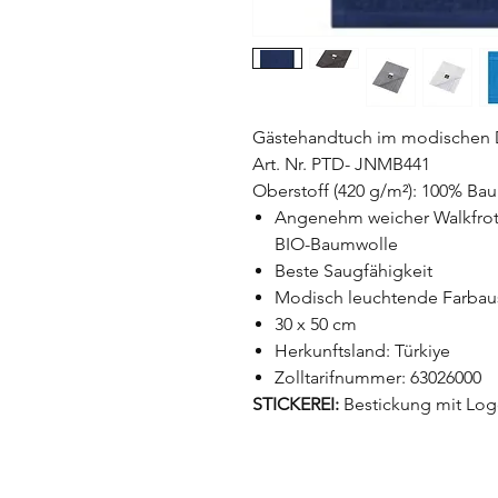
Gästehandtuch im modischen 
Art. Nr. PTD- JNMB441
Oberstoff (420 g/m²): 100% Ba
Angenehm weicher Walkfrot
BIO-Baumwolle
Beste Saugfähigkeit
Modisch leuchtende Farbau
30 x 50 cm
Herkunftsland: Türkiye
Zolltarifnummer: 63026000
STICKEREI:
Bestickung mit Logo 