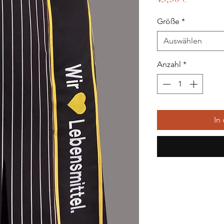
Größe
*
Auswählen
Anzahl
*
In